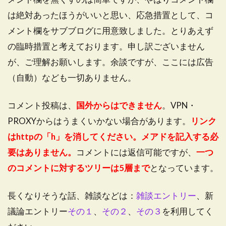
は絶対あったほうがいいと思い、応急措置として、コ
メント欄をサブブログに用意致しました。とりあえず
の臨時措置と考えております。申し訳ございません
が、ご理解お願いします。余談ですが、ここには広告
（自動）なども一切ありません。
コメント投稿は、
国外からはできません
。VPN・
PROXYからはうまくいかない場合があります。
リンク
はhttpの「h」を消してください。メアドを記入する必
要はありません。
コメントには返信可能ですが、
一つ
のコメントに対するツリーは5層まで
となっています。
長くなりそうな話、雑談などは：
雑談エントリー
、新
議論エントリー
その１
、
その２
、
その３
を利用してく