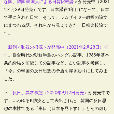
な国」韓国 韓国人による日韓比較論
＞が発売中（2021
年4月29日発売）です。日本滞在4年目になって、日本
で手に入れた日常、そして、ラムザイヤー教授の論文
にまつわる話、それらから見えてきた、日韓比較論で
す。
・
新刊＜恥韓の根源＞が発売中（2021年2月28日）で
す
。併合時代の朝鮮半島のハングル記事、1965年基本
条約締結を前後しての記事など、古い記事を考察し、
『今』の韓国の反日思想の矛盾を浮き彫りにしてみま
した。
・
「反日」異常事態（2020年9月2日発売）
が発売中で
す
。いわゆるK防疫として表出された、韓国の反日思
想の本性である『卑日（日本を見下す）』とその虚し