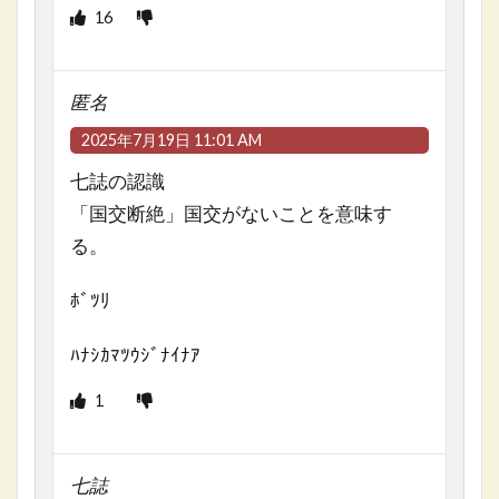
16
匿名
2025年7月19日 11:01 AM
七誌の認識
「国交断絶」国交がないことを意味す
る。
ﾎﾞﾂﾘ
ﾊﾅｼｶﾏﾂｳｼﾞﾅｲﾅｱ
1
七誌