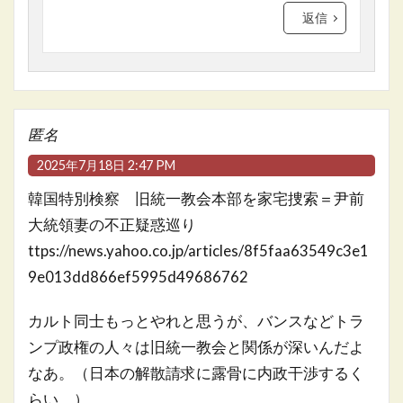
返信
匿名
2025年7月18日 2:47 PM
韓国特別検察 旧統一教会本部を家宅捜索＝尹前
大統領妻の不正疑惑巡り
ttps://news.yahoo.co.jp/articles/8f5faa63549c3e1
9e013dd866ef5995d49686762
カルト同士もっとやれと思うが、バンスなどトラ
ンプ政権の人々は旧統一教会と関係が深いんだよ
なあ。（日本の解散請求に露骨に内政干渉するく
らい。）