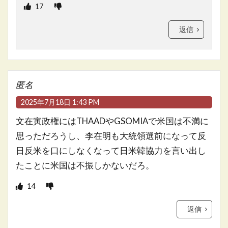
17
返信
匿名
2025年7月18日 1:43 PM
文在寅政権にはTHAADやGSOMIAで米国は不満に
思っただろうし、李在明も大統領選前になって反
日反米を口にしなくなって日米韓協力を言い出し
たことに米国は不振しかないだろ。
14
返信