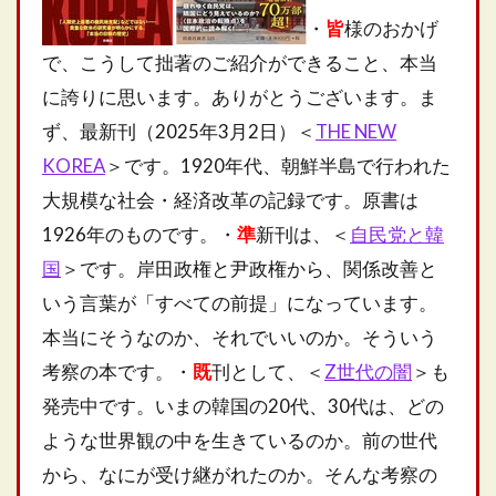
・
皆
様のおかげ
で、こうして拙著のご紹介ができること、本当
に誇りに思います。ありがとうございます。ま
ず、最新刊（2025年3月2日）＜
THE NEW
KOREA
＞です。1920年代、朝鮮半島で行われた
大規模な社会・経済改革の記録です。原書は
1926年のものです。・
準
新刊は、＜
自民党と韓
国
＞です。岸田政権と尹政権から、関係改善と
いう言葉が「すべての前提」になっています。
本当にそうなのか、それでいいのか。そういう
考察の本です。・
既
刊として、＜
Z世代の闇
＞も
発売中です。いまの韓国の20代、30代は、どの
ような世界観の中を生きているのか。前の世代
から、なにが受け継がれたのか。そんな考察の